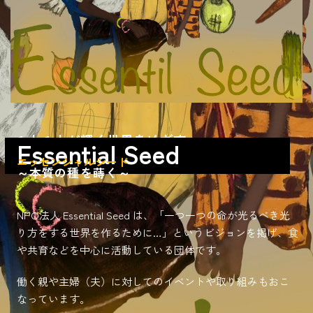
１人１人が輝く世界をめざす
Essential Seed
エッセンシャルシード
～本質の種を蒔く～
NPO法人 Essential Seed は、「一つ一つの命が光るべき光
り方をする世界を作るために…」というビジョンを掲げ、食
や共育などを中心に活動している団体です。
働く親や主婦（夫）に対してのイベントや取り組みもおこ
なっています。