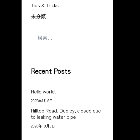
Tips & Tricks
未分類
検
索:
Recent Posts
Hello world!
2025年1月8日
Hilltop Road, Dudley, closed due
to leaking water pipe
2020年10月3日