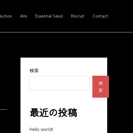
uction
Ami
Essential Seed
Recruit
Contact
が
検索
検
索
最近の投稿
Hello world!