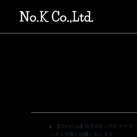
コ
ン
テ
ン
ツ
へ
ス
キ
【お知らせ】短
ッ
プ
PR TIMESに
投
【COMO es】10月15日～17日 ケアテ
稿
ックス大阪に出展いたします